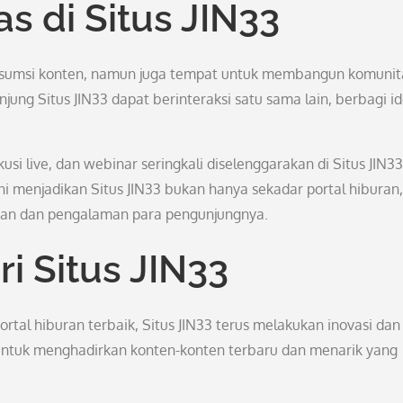
s di Situs JIN33
onsumsi konten, namun juga tempat untuk membangun komunit
njung Situs JIN33 dapat berinteraksi satu sama lain, berbagi id
kusi live, dan webinar seringkali diselenggarakan di Situs JIN33
i menjadikan Situs JIN33 bukan hanya sekadar portal hiburan,
an dan pengalaman para pengunjungnya.
ri Situs JIN33
tal hiburan terbaik, Situs JIN33 terus melakukan inovasi dan
untuk menghadirkan konten-konten terbaru dan menarik yang