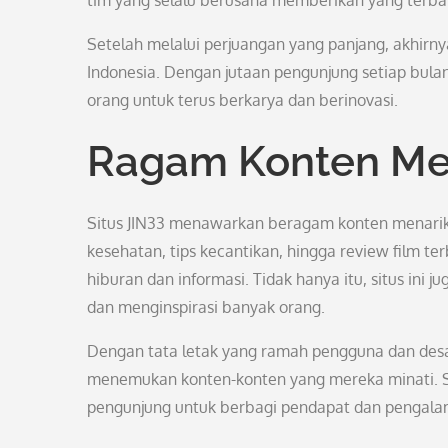
tim yang selalu berusaha memberikan yang terbai
Setelah melalui perjuangan yang panjang, akhirnya
Indonesia. Dengan jutaan pengunjung setiap bula
orang untuk terus berkarya dan berinovasi.
Ragam Konten Mena
Situs JIN33 menawarkan beragam konten menarik y
kesehatan, tips kecantikan, hingga review film t
hiburan dan informasi. Tidak hanya itu, situs ini 
dan menginspirasi banyak orang.
Dengan tata letak yang ramah pengguna dan desa
menemukan konten-konten yang mereka minati. Sel
pengunjung untuk berbagi pendapat dan pengalam