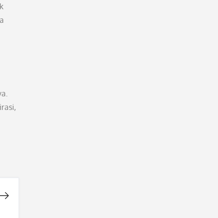
k
na
ya.
rasi,