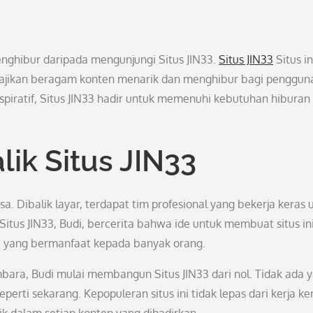
enghibur daripada mengunjungi Situs JIN33.
Situs JIN33
Situs in
nyajikan beragam konten menarik dan menghibur bagi penggun
 inspiratif, Situs JIN33 hadir untuk memenuhi kebutuhan hiburan
lik Situs JIN33
sa. Dibalik layar, terdapat tim profesional yang bekerja keras 
Situs JIN33, Budi, bercerita bahwa ide untuk membuat situs in
si yang bermanfaat kepada banyak orang.
ra, Budi mulai membangun Situs JIN33 dari nol. Tidak ada 
rti sekarang. Kepopuleran situs ini tidak lepas dari kerja ke