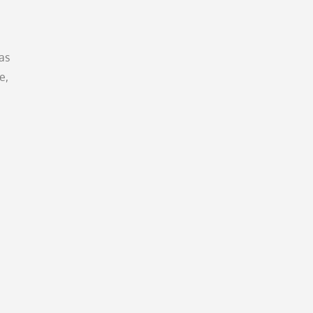
as
e,