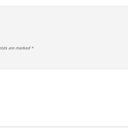
ields are marked
*