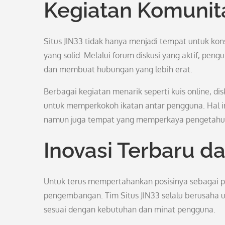
Kegiatan Komunita
Situs JIN33 tidak hanya menjadi tempat untuk k
yang solid. Melalui forum diskusi yang aktif, pengu
dan membuat hubungan yang lebih erat.
Berbagai kegiatan menarik seperti kuis online, dis
untuk memperkokoh ikatan antar pengguna. Hal in
namun juga tempat yang memperkaya pengetahu
Inovasi Terbaru da
Untuk terus mempertahankan posisinya sebagai por
pengembangan. Tim Situs JIN33 selalu berusaha 
sesuai dengan kebutuhan dan minat pengguna.