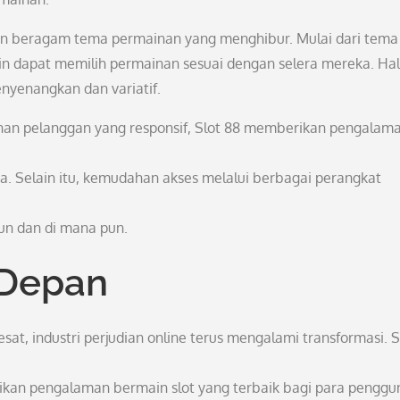
aan beragam tema permainan yang menghibur. Mulai dari tema
ain dapat memilih permainan sesuai dengan selera mereka. Hal 
yenangkan dan variatif.
nan pelanggan yang responsif, Slot 88 memberikan pengalam
. Selain itu, kemudahan akses melalui berbagai perangkat
un dan di mana pun.
 Depan
t, industri perjudian online terus mengalami transformasi. S
kan pengalaman bermain slot yang terbaik bagi para penggu