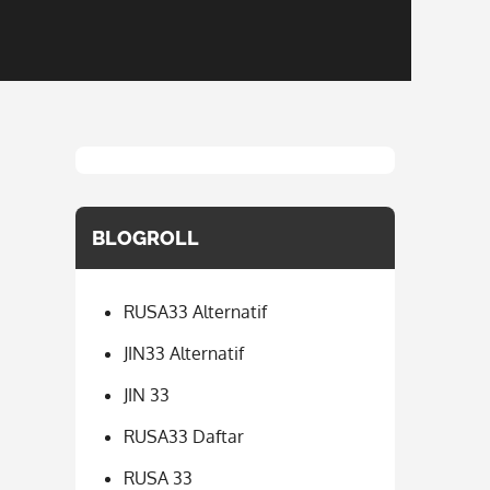
BLOGROLL
RUSA33 Alternatif
JIN33 Alternatif
JIN 33
RUSA33 Daftar
RUSA 33