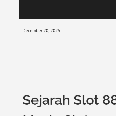
Posted
December 20, 2025
on
Sejarah Slot 8