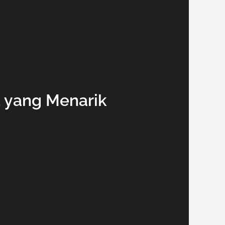
t yang Menarik