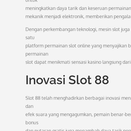
untuk
meningkatkan daya tarik dan keseruan permainan. 
mekanik menjadi elektronik, memberikan pengalam
Dengan perkembangan teknologi, mesin slot juga 
satu
platform permainan slot online yang menyajikan
permainan
slot dapat menikmati sensasi kasino langsung d
Inovasi Slot 88
Slot 88 telah menghadirkan berbagai inovasi men
dan
efek suara yang mengagumkan, pemain benar-bena
bonus
dan putaran gratis juga menambah daya tarik pe