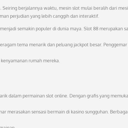
Seiring berjalannya waktu, mesin slot mulai beralih dari mes
an perjudian yang lebih canggih dan interaktif.
menjadi semakin populer di dunia maya. Slot 88 merupakan s
 beragam tema menarik dan peluang jackpot besar. Penggemar
ari kenyamanan rumah mereka.
arik dalam permainan slot online. Dengan grafis yang memuk
r merasakan sensasi bermain di kasino sungguhan. Berbagai 
rmainan.