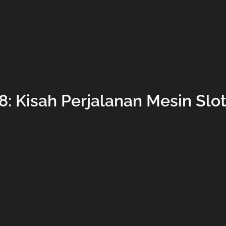
88: Kisah Perjalanan Mesin Slo