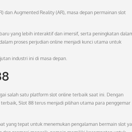
(VR) dan Augmented Reality (AR), masa depan permainan slot
aru yang lebih interaktif dan imersif, serta peningkatan dala
alam proses perjudian online menjadi kunci utama untuk
an industri ini di masa depan.
88
ai salah satu platform slot online terbaik saat ini. Dengan
terbaik, Slot 88 terus menjadi pilihan utama para penggemar
empat yang tepat untuk menemukan pengalaman bermain slot y