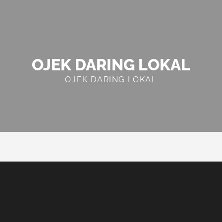
OJEK DARING LOKAL
OJEK DARING LOKAL