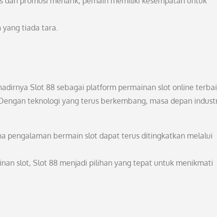
 dan promosi menarik, pemain memiliki kesempatan untuk
yang tiada tara.
adirnya Slot 88 sebagai platform permainan slot online terbai
 Dengan teknologi yang terus berkembang, masa depan industri
pengalaman bermain slot dapat terus ditingkatkan melalui
an slot, Slot 88 menjadi pilihan yang tepat untuk menikmati