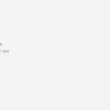
k,
 slot