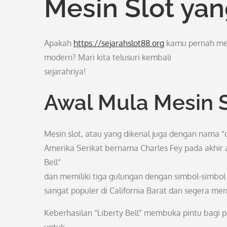
Mesin Slot ya
Apakah
https://sejarahslot88.org
kamu pernah mem
modern? Mari kita telusuri kembali
sejarahnya!
Awal Mula Mesin S
Mesin slot, atau yang dikenal juga dengan nama “
Amerika Serikat bernama Charles Fey pada akhir a
Bell”
dan memiliki tiga gulungan dengan simbol-simbol be
sangat populer di California Barat dan segera me
Keberhasilan “Liberty Bell” membuka pintu bagi p