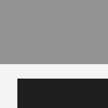
Skip
to
content