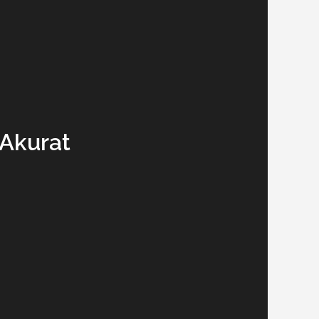
Akurat