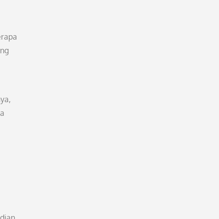
erapa
ang
ya,
ra
udian