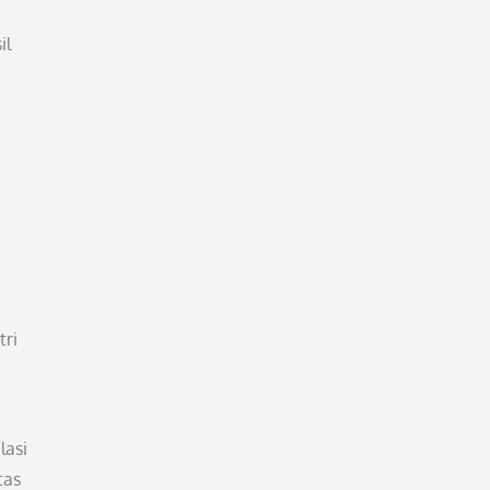
il
tri
lasi
tas