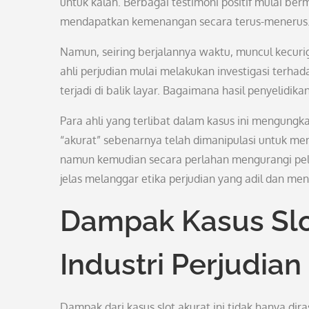
untuk kalah. Berbagai testimoni positif mulai b
mendapatkan kemenangan secara terus-menerus
Namun, seiring berjalannya waktu, muncul kecuri
ahli perjudian mulai melakukan investigasi terh
terjadi di balik layar. Bagaimana hasil penyelidika
Para ahli yang terlibat dalam kasus ini mengung
“akurat” sebenarnya telah dimanipulasi untuk m
namun kemudian secara perlahan mengurangi pelua
jelas melanggar etika perjudian yang adil dan m
Dampak Kasus Slo
Industri Perjudian
Dampak dari kasus slot akurat ini tidak hanya dira