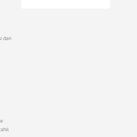
i dan
ne
ahil