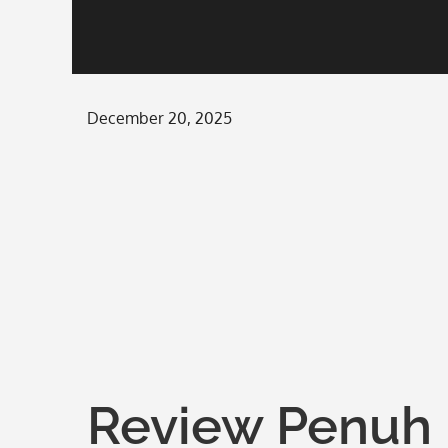
Posted
December 20, 2025
on
Review Penuh