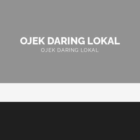
OJEK DARING LOKAL
OJEK DARING LOKAL