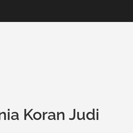
ia Koran Judi