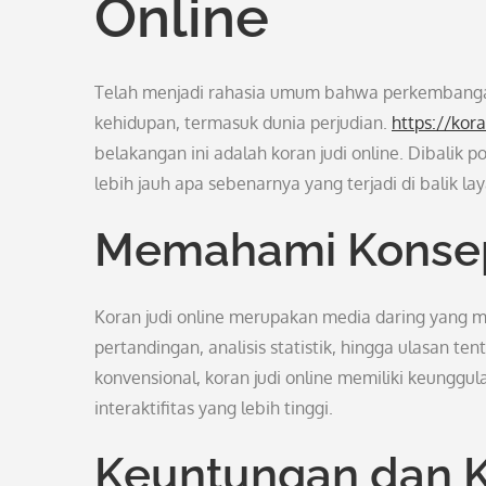
Online
Telah menjadi rahasia umum bahwa perkembang
kehidupan, termasuk dunia perjudian.
https://kora
belakangan ini adalah koran judi online. Dibalik p
lebih jauh apa sebenarnya yang terjadi di balik lay
Memahami Konsep 
Koran judi online merupakan media daring yang men
pertandingan, analisis statistik, hingga ulasan te
konvensional, koran judi online memiliki keunggu
interaktifitas yang lebih tinggi.
Keuntungan dan 