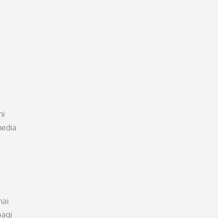
hi
media
nai
bagi