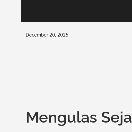
Posted
December 20, 2025
on
Mengulas Sejar