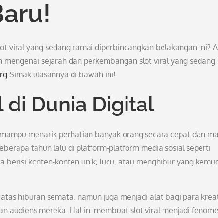
aru!
 viral yang sedang ramai diperbincangkan belakangan ini? Ar
 mengenai sejarah dan perkembangan slot viral yang sedang 
org
Simak ulasannya di bawah ini!
 di Dunia Digital
ng mampu menarik perhatian banyak orang secara cepat dan mas
eberapa tahun lalu di platform-platform media sosial seperti
nya berisi konten-konten unik, lucu, atau menghibur yang kemu
batas hiburan semata, namun juga menjadi alat bagi para krea
an audiens mereka. Hal ini membuat slot viral menjadi fenom