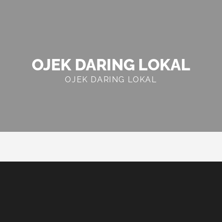
OJEK DARING LOKAL
OJEK DARING LOKAL