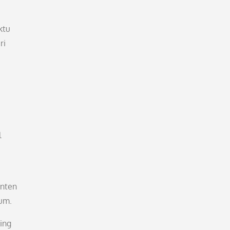
ktu
ri
l
onten
mum.
ing