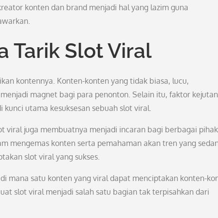
kreator konten dan brand menjadi hal yang lazim guna
tawarkan.
Tarik Slot Viral
nikan kontennya. Konten-konten yang tidak biasa, lucu,
menjadi magnet bagi para penonton. Selain itu, faktor kejuta
 kunci utama kesuksesan sebuah slot viral.
slot viral juga membuatnya menjadi incaran bagi berbagai pihak
dalam mengemas konten serta pemahaman akan tren yang seda
akan slot viral yang sukses.
di mana satu konten yang viral dapat menciptakan konten-ko
at slot viral menjadi salah satu bagian tak terpisahkan dari