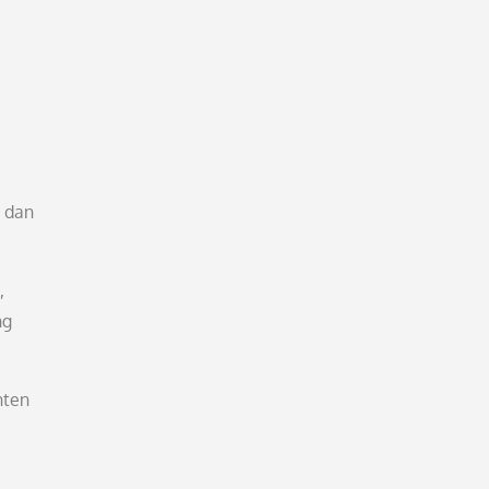
n dan
,
ng
nten