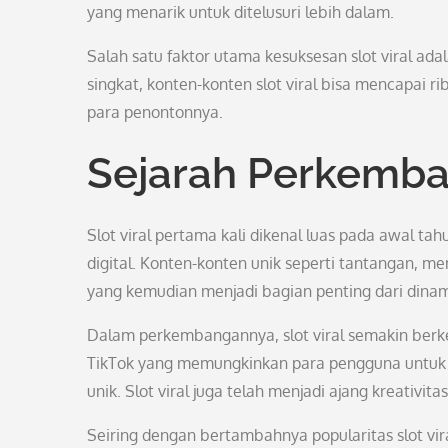
yang menarik untuk ditelusuri lebih dalam.
Salah satu faktor utama kesuksesan slot viral 
singkat, konten-konten slot viral bisa mencapai r
para penontonnya.
Sejarah Perkemban
Slot viral pertama kali dikenal luas pada awal t
digital. Konten-konten unik seperti tantangan, me
yang kemudian menjadi bagian penting dari dinam
Dalam perkembangannya, slot viral semakin berk
TikTok yang memungkinkan para pengguna untuk
unik. Slot viral juga telah menjadi ajang kreativi
Seiring dengan bertambahnya popularitas slot vir