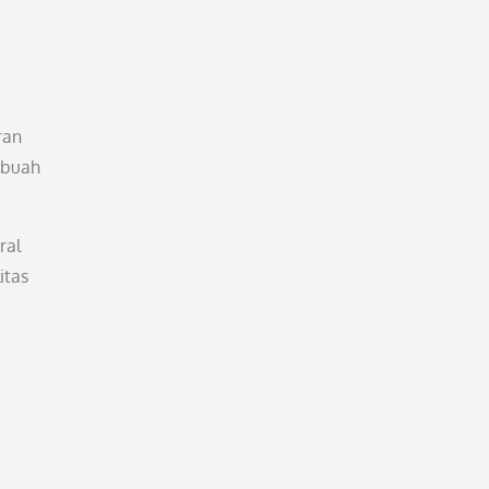
ran
sebuah
ral
itas