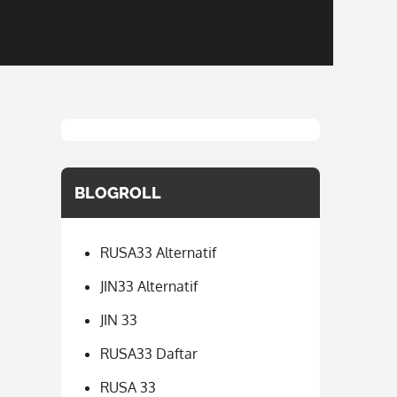
BLOGROLL
RUSA33 Alternatif
JIN33 Alternatif
JIN 33
RUSA33 Daftar
RUSA 33