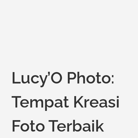
on
Lucy’O Photo:
Tempat Kreasi
Foto Terbaik