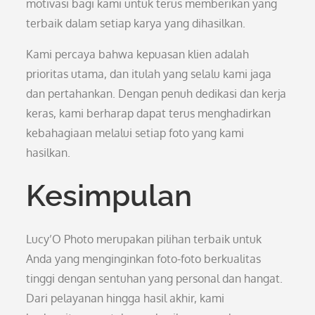
motivasi bagi kami untuk terus memberikan yang
terbaik dalam setiap karya yang dihasilkan.
Kami percaya bahwa kepuasan klien adalah
prioritas utama, dan itulah yang selalu kami jaga
dan pertahankan. Dengan penuh dedikasi dan kerja
keras, kami berharap dapat terus menghadirkan
kebahagiaan melalui setiap foto yang kami
hasilkan.
Kesimpulan
Lucy’O Photo merupakan pilihan terbaik untuk
Anda yang menginginkan foto-foto berkualitas
tinggi dengan sentuhan yang personal dan hangat.
Dari pelayanan hingga hasil akhir, kami