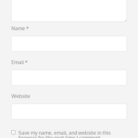
Name
*
Email
*
Website
Save my name, email, and website in this
browser for the next time I comment.