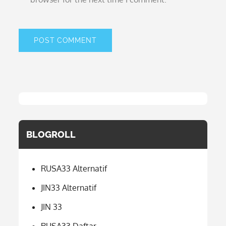
BLOGROLL
RUSA33 Alternatif
JIN33 Alternatif
JIN 33