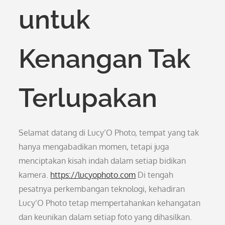
untuk
Kenangan Tak
Terlupakan
Selamat datang di Lucy’O Photo, tempat yang tak
hanya mengabadikan momen, tetapi juga
menciptakan kisah indah dalam setiap bidikan
kamera.
https://lucyophoto.com
Di tengah
pesatnya perkembangan teknologi, kehadiran
Lucy’O Photo tetap mempertahankan kehangatan
dan keunikan dalam setiap foto yang dihasilkan.