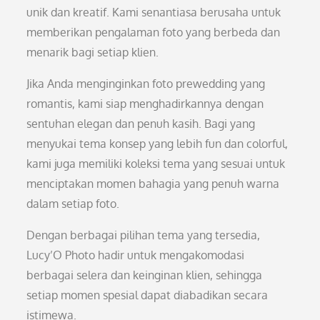
unik dan kreatif. Kami senantiasa berusaha untuk
memberikan pengalaman foto yang berbeda dan
menarik bagi setiap klien.
Jika Anda menginginkan foto prewedding yang
romantis, kami siap menghadirkannya dengan
sentuhan elegan dan penuh kasih. Bagi yang
menyukai tema konsep yang lebih fun dan colorful,
kami juga memiliki koleksi tema yang sesuai untuk
menciptakan momen bahagia yang penuh warna
dalam setiap foto.
Dengan berbagai pilihan tema yang tersedia,
Lucy’O Photo hadir untuk mengakomodasi
berbagai selera dan keinginan klien, sehingga
setiap momen spesial dapat diabadikan secara
istimewa.