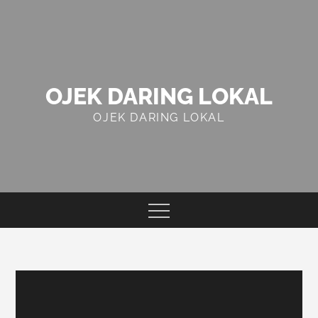
Skip
to
content
OJEK DARING LOKAL
OJEK DARING LOKAL