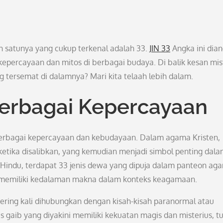
h satunya yang cukup terkenal adalah 33.
JIN 33
Angka ini dia
percayaan dan mitos di berbagai budaya. Di balik kesan mis
 tersemat di dalamnya? Mari kita telaah lebih dalam.
erbagai Kepercayaan
erbagai kepercayaan dan kebudayaan. Dalam agama Kristen,
 ketika disalibkan, yang kemudian menjadi simbol penting dal
Hindu, terdapat 33 jenis dewa yang dipuja dalam panteon ag
 memiliki kedalaman makna dalam konteks keagamaan.
 sering kali dihubungkan dengan kisah-kisah paranormal atau
as gaib yang diyakini memiliki kekuatan magis dan misterius, t