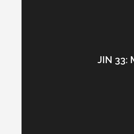
JIN 33: 