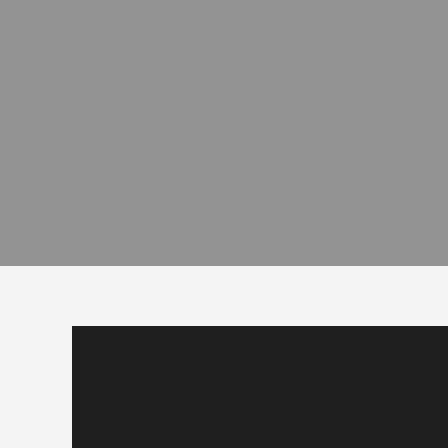
Skip
to
content