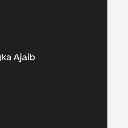
gka Ajaib