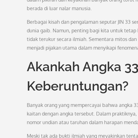
berada di luar nalar manusia.
Berbagai kisah dan pengalaman seputar JIN 33 se
dunia gaib. Namun, penting bagi kita untuk tetap
tidak terukur secara ilmiah. Sementara mitos dan 
menjadi pijakan utama dalam menyikapi fenomena 
Akankah Angka 
Keberuntungan?
Banyak orang yang mempercayai bahwa angka 33
kaitan dengan angka tersebut. Dalam praktiknya
nomor undian atau taruhan dalam harapan menda
Meski tak ada bukti ilmiah yang meyakinkan ten