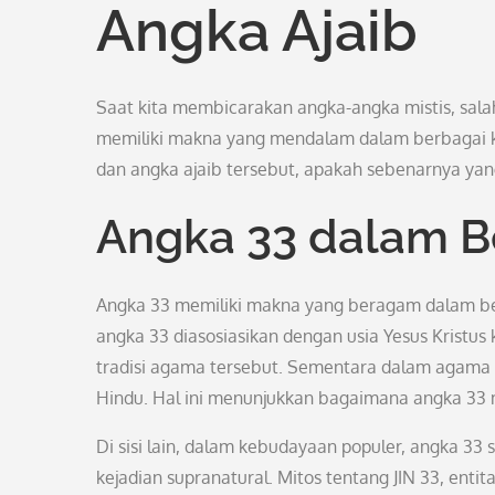
Angka Ajaib
Saat kita membicarakan angka-angka mistis, sala
memiliki makna yang mendalam dalam berbagai ke
dan angka ajaib tersebut, apakah sebenarnya yang
Angka 33 dalam B
Angka 33 memiliki makna yang beragam dalam b
angka 33 diasosiasikan dengan usia Yesus Kristus
tradisi agama tersebut. Sementara dalam agama 
Hindu. Hal ini menunjukkan bagaimana angka 33
Di sisi lain, dalam kebudayaan populer, angka 33
kejadian supranatural. Mitos tentang JIN 33, entit