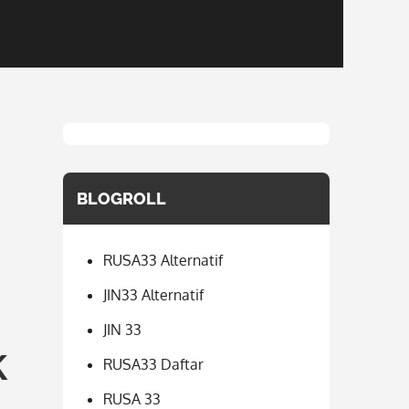
BLOGROLL
RUSA33 Alternatif
JIN33 Alternatif
JIN 33
k
RUSA33 Daftar
RUSA 33