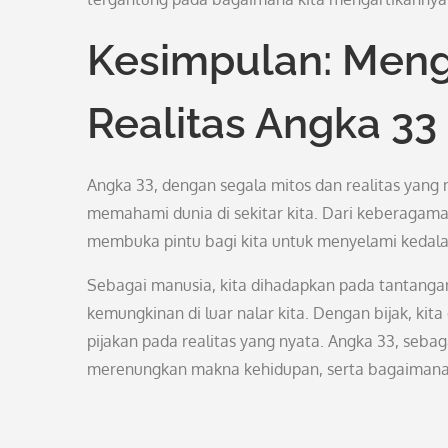
Kesimpulan: Meng
Realitas Angka 33
Angka 33, dengan segala mitos dan realitas yang
memahami dunia di sekitar kita. Dari keberagaman
membuka pintu bagi kita untuk menyelami kedal
Sebagai manusia, kita dihadapkan pada tantanga
kemungkinan di luar nalar kita. Dengan bijak, kita
pijakan pada realitas yang nyata. Angka 33, seba
merenungkan makna kehidupan, serta bagaimana ki