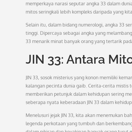
memperkaya narasi seputar angka 33 dalam dunia 
mitos seringkali lebih kompleks daripada yang ki
Selain itu, dalam bidang numerologi, angka 33 ser
tinggi. Dipercaya sebagai angka yang melambangk
33 menarik minat banyak orang yang tertarik pa
JIN 33: Antara Mit
JIN 33, sosok misterius yang konon memiliki kema
kalangan pecinta dunia gaib. Cerita-cerita mist
memberikan petunjuk dalam kehidupan sering mena
seberapa nyata keberadaan JIN 33 dalam kehidup
Menelusuri jejak JIN 33, kita akan menemukan bahw
legenda perkotaan yang tumbuh dan berkembang 
dalam pikiran dan keyakinan banyak orang turut